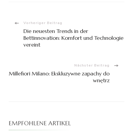
Beitragsnavigation
Vorheriger Beitrag
Die neuesten Trends in der
Bettinnovation: Komfort und Technologie
vereint
Nächster Beitrag
Millefiori Milano: Ekskluzywne zapachy do
wnętrz
EMPFOHLENE ARTIKEL