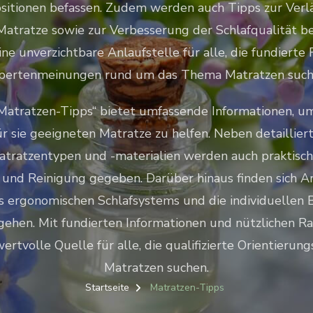
sitionen befassen. Zudem werden auch Tipps zur Ver
atratze sowie zur Verbesserung der Schlafqualität ber
eine unverzichtbare Anlaufstelle für alle, die fundierte
pertenmeinungen rund um das Thema Matratzen such
„Matratzen-Tipps“ bietet umfassende Informationen, um
r sie geeigneten Matratze zu helfen. Neben detaillier
atratzentypen und -materialien werden auch praktisch
 und Reinigung gegeben. Darüber hinaus finden sich Art
 ergonomischen Schlafsystems und die individuellen 
ehen. Mit fundierten Informationen und nützlichen Ra
ertvolle Quelle für alle, die qualifizierte Orientierung
Matratzen suchen.
Startseite
Matratzen-Tipps