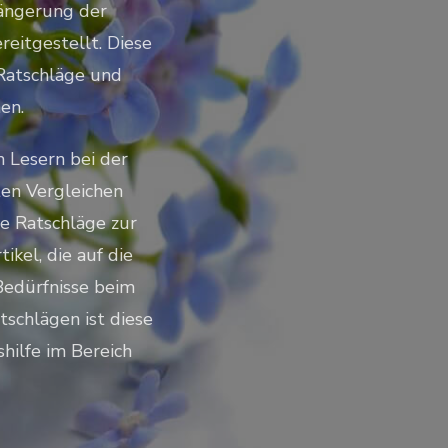
längerung der
eitgestellt. Diese
 Ratschläge und
en.
 Lesern bei der
ten Vergleichen
e Ratschläge zur
ikel, die auf die
Bedürfnisse beim
tschlägen ist diese
shilfe im Bereich