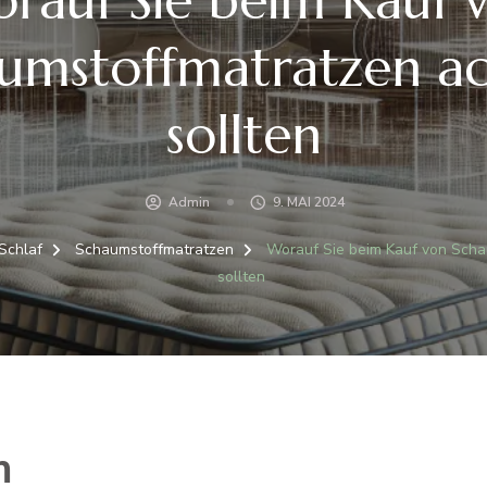
umstoffmatratzen a
sollten
Admin
9. MAI 2024
Schlaf
Schaumstoffmatratzen
Worauf Sie beim Kauf von Scha
sollten
m