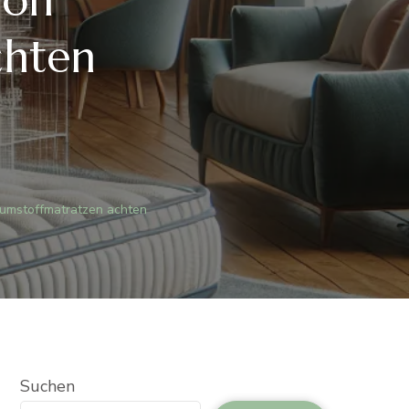
chten
umstoffmatratzen achten
Suchen