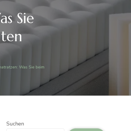
s Sie
lten
matratzen: Was Sie beim
Suchen