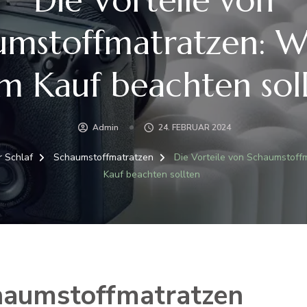
umstoffmatratzen: Wa
m Kauf beachten sol
Admin
24. FEBRUAR 2024
r Schlaf
Schaumstoffmatratzen
Die Vorteile von Schaumstoff
Kauf beachten sollten
chaumstoffmatratzen