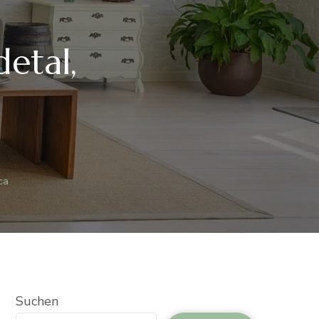
etal,
ca
Suchen