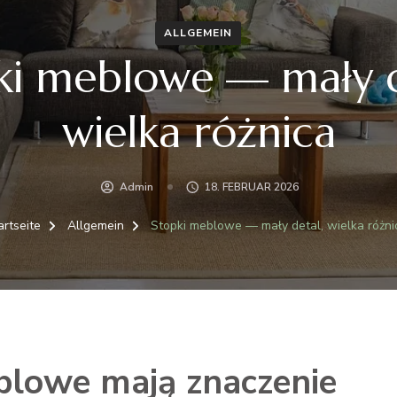
ALLGEMEIN
ki meblowe — mały d
wielka różnica
Admin
18. FEBRUAR 2026
artseite
Allgemein
Stopki meblowe — mały detal, wielka różni
blowe mają znaczenie