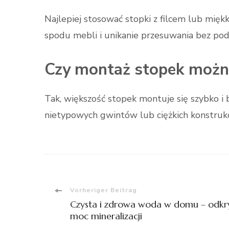
Najlepiej stosować stopki z filcem lub mięk
spodu mebli i unikanie przesuwania bez podn
Czy montaż stopek można
Tak, większość stopek montuje się szybko i 
nietypowych gwintów lub ciężkich konstrukc
Beitragsnavigation
Vorheriger Beitrag
Czysta i zdrowa woda w domu – odkr
moc mineralizacji