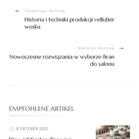
Beitragsnavigation
Vorheriger Beitrag
Historia i techniki produkcji vellutier
wosku
Nächster Beitrag
Nowoczesne rozwiązania w wyborze firan
do salonu
EMPFOHLENE ARTIKEL
8. OKTOBER 2023