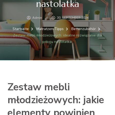
nastolatka
Admin
30. SEPTEMBER 2024
Startseite
Matratzen-Tipps
Bettenzubehör
Zestaw mebli młodzieżowych: idealne rozwiązanie dla
pokoju nastolatka
Zestaw mebli
młodzieżowych: jakie
elementy powinien