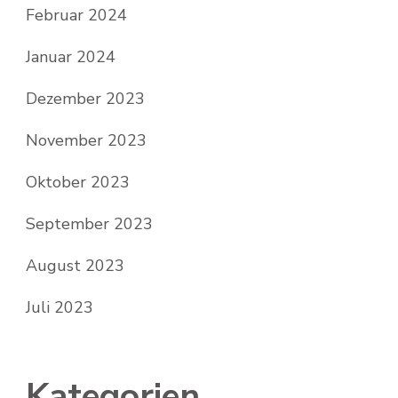
Februar 2024
Januar 2024
Dezember 2023
November 2023
Oktober 2023
September 2023
August 2023
Juli 2023
Kategorien