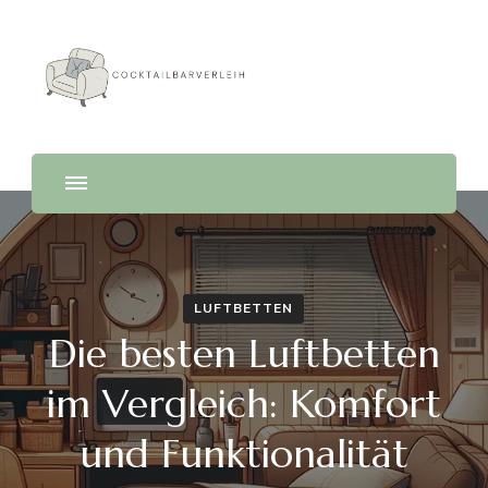
Cocktailbarverleih
LUFTBETTEN
Die besten Luftbetten
im Vergleich: Komfort
und Funktionalität