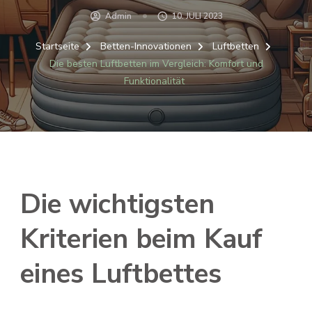
Admin
10. JULI 2023
Startseite
Betten-Innovationen
Luftbetten
Die besten Luftbetten im Vergleich: Komfort und
Funktionalität
Die wichtigsten
Kriterien beim Kauf
eines Luftbettes