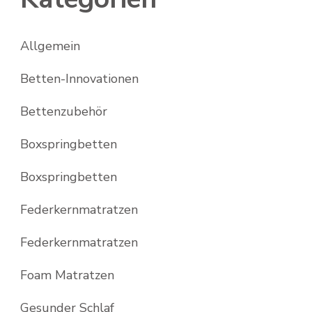
Allgemein
Betten-Innovationen
Bettenzubehör
Boxspringbetten
Boxspringbetten
Federkernmatratzen
Federkernmatratzen
Foam Matratzen
Gesunder Schlaf