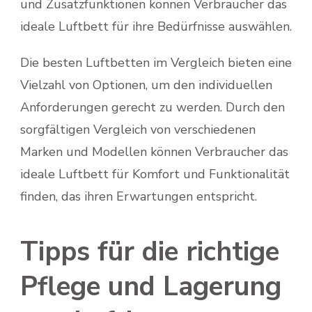
und Zusatzfunktionen können Verbraucher das
ideale Luftbett für ihre Bedürfnisse auswählen.
Die besten Luftbetten im Vergleich bieten eine
Vielzahl von Optionen, um den individuellen
Anforderungen gerecht zu werden. Durch den
sorgfältigen Vergleich von verschiedenen
Marken und Modellen können Verbraucher das
ideale Luftbett für Komfort und Funktionalität
finden, das ihren Erwartungen entspricht.
Tipps für die richtige
Pflege und Lagerung