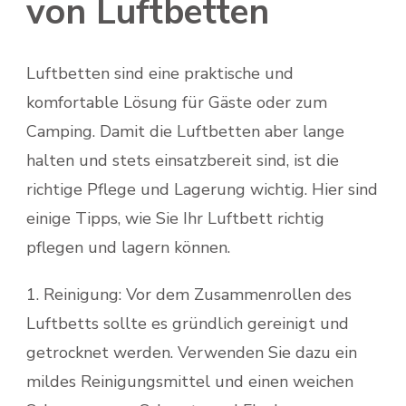
von Luftbetten
Luftbetten sind eine praktische und
komfortable Lösung für Gäste oder zum
Camping. Damit die Luftbetten aber lange
halten und stets einsatzbereit sind, ist die
richtige Pflege und Lagerung wichtig. Hier sind
einige Tipps, wie Sie Ihr Luftbett richtig
pflegen und lagern können.
1. Reinigung: Vor dem Zusammenrollen des
Luftbetts sollte es gründlich gereinigt und
getrocknet werden. Verwenden Sie dazu ein
mildes Reinigungsmittel und einen weichen