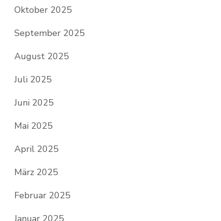
Oktober 2025
September 2025
August 2025
Juli 2025
Juni 2025
Mai 2025
April 2025
März 2025
Februar 2025
Januar 2025