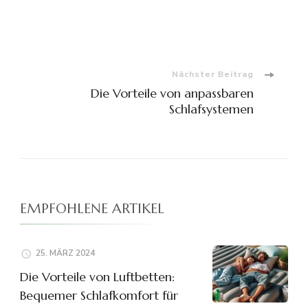
Beitragsnavigation
Nächster Beitrag
Die Vorteile von anpassbaren
Schlafsystemen
EMPFOHLENE ARTIKEL
25. MÄRZ 2024
Die Vorteile von Luftbetten:
Bequemer Schlafkomfort für