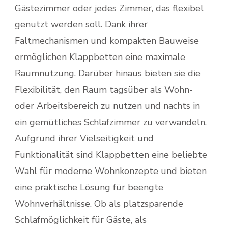
Gästezimmer oder jedes Zimmer, das flexibel
genutzt werden soll. Dank ihrer
Faltmechanismen und kompakten Bauweise
ermöglichen Klappbetten eine maximale
Raumnutzung. Darüber hinaus bieten sie die
Flexibilität, den Raum tagsüber als Wohn-
oder Arbeitsbereich zu nutzen und nachts in
ein gemütliches Schlafzimmer zu verwandeln.
Aufgrund ihrer Vielseitigkeit und
Funktionalität sind Klappbetten eine beliebte
Wahl für moderne Wohnkonzepte und bieten
eine praktische Lösung für beengte
Wohnverhältnisse. Ob als platzsparende
Schlafmöglichkeit für Gäste, als