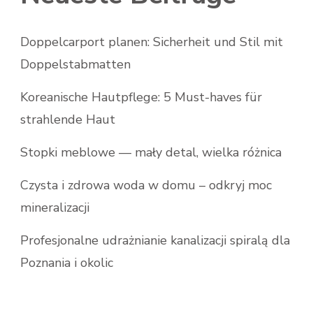
Doppelcarport planen: Sicherheit und Stil mit
Doppelstabmatten
Koreanische Hautpflege: 5 Must-haves für
strahlende Haut
Stopki meblowe — mały detal, wielka różnica
Czysta i zdrowa woda w domu – odkryj moc
mineralizacji
Profesjonalne udrażnianie kanalizacji spiralą dla
Poznania i okolic