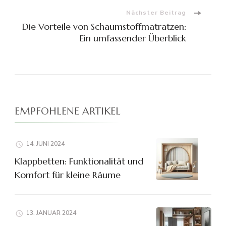
Nächster Beitrag
Die Vorteile von Schaumstoffmatratzen:
Ein umfassender Überblick
EMPFOHLENE ARTIKEL
14. JUNI 2024
Klappbetten: Funktionalität und
Komfort für kleine Räume
13. JANUAR 2024