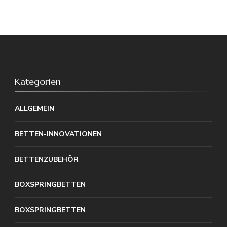
Kategorien
ALLGEMEIN
BETTEN-INNOVATIONEN
BETTENZUBEHÖR
BOXSPRINGBETTEN
BOXSPRINGBETTEN