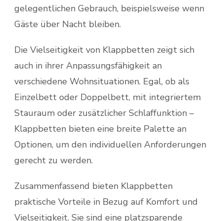
gelegentlichen Gebrauch, beispielsweise wenn
Gäste über Nacht bleiben.
Die Vielseitigkeit von Klappbetten zeigt sich
auch in ihrer Anpassungsfähigkeit an
verschiedene Wohnsituationen. Egal, ob als
Einzelbett oder Doppelbett, mit integriertem
Stauraum oder zusätzlicher Schlaffunktion –
Klappbetten bieten eine breite Palette an
Optionen, um den individuellen Anforderungen
gerecht zu werden.
Zusammenfassend bieten Klappbetten
praktische Vorteile in Bezug auf Komfort und
Vielseitigkeit. Sie sind eine platzsparende