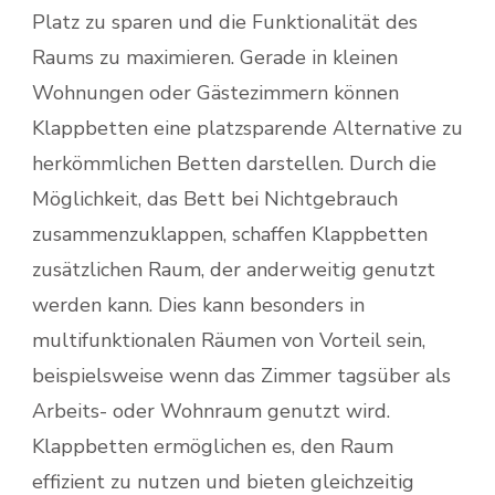
Platz zu sparen und die Funktionalität des
Raums zu maximieren. Gerade in kleinen
Wohnungen oder Gästezimmern können
Klappbetten eine platzsparende Alternative zu
herkömmlichen Betten darstellen. Durch die
Möglichkeit, das Bett bei Nichtgebrauch
zusammenzuklappen, schaffen Klappbetten
zusätzlichen Raum, der anderweitig genutzt
werden kann. Dies kann besonders in
multifunktionalen Räumen von Vorteil sein,
beispielsweise wenn das Zimmer tagsüber als
Arbeits- oder Wohnraum genutzt wird.
Klappbetten ermöglichen es, den Raum
effizient zu nutzen und bieten gleichzeitig