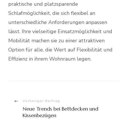
praktische und platzsparende
Schlafmöglichkeit, die sich flexibel an
unterschiedliche Anforderungen anpassen
lässt. Ihre vielseitige Einsatzmöglichkeit und
Mobilität machen sie zu einer attraktiven
Option für alle, die Wert auf Flexibilität und
Effizienz in ihrem Wohnraum legen.
Beitragsnavigation
Vorheriger Beitrag
Neue Trends bei Bettdecken und
Kissenbezügen