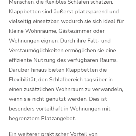
Menschen, die flexibles Schlafen schätzen.
Klappbetten sind äußerst platzsparend und
vielseitig einsetzbar, wodurch sie sich ideal für
kleine Wohnräume, Gästezimmer oder
Wohnungen eignen. Durch ihre Falt- und
Verstaumöglichkeiten ermöglichen sie eine
effiziente Nutzung des verfügbaren Raums.
Darüber hinaus bieten Klappbetten die
Flexibilität, den Schlafbereich tagsüber in
einen zusätzlichen Wohnraum zu verwandeln,
wenn sie nicht genutzt werden. Dies ist
besonders vorteilhaft in Wohnungen mit
begrenztem Platzangebot.
Ein weiterer praktischer Vorteil von