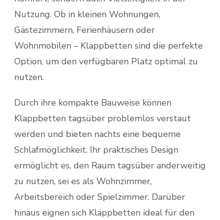
Nutzung. Ob in kleinen Wohnungen,
Gästezimmern, Ferienhäusern oder
Wohnmobilen – Klappbetten sind die perfekte
Option, um den verfügbaren Platz optimal zu
nutzen.
Durch ihre kompakte Bauweise können
Klappbetten tagsüber problemlos verstaut
werden und bieten nachts eine bequeme
Schlafmöglichkeit. Ihr praktisches Design
ermöglicht es, den Raum tagsüber anderweitig
zu nutzen, sei es als Wohnzimmer,
Arbeitsbereich oder Spielzimmer. Darüber
hinaus eignen sich Klappbetten ideal für den