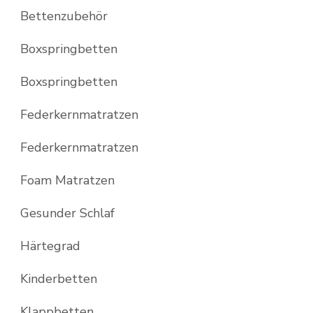
Bettenzubehör
Boxspringbetten
Boxspringbetten
Federkernmatratzen
Federkernmatratzen
Foam Matratzen
Gesunder Schlaf
Härtegrad
Kinderbetten
Klappbetten