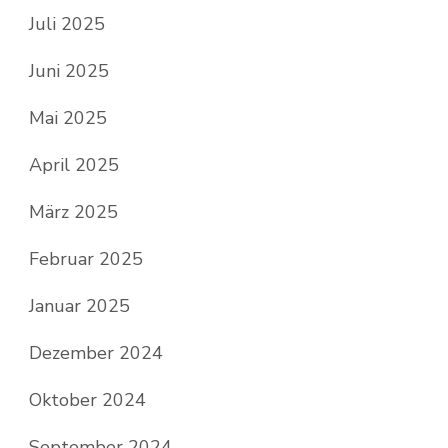
Juli 2025
Juni 2025
Mai 2025
April 2025
März 2025
Februar 2025
Januar 2025
Dezember 2024
Oktober 2024
September 2024