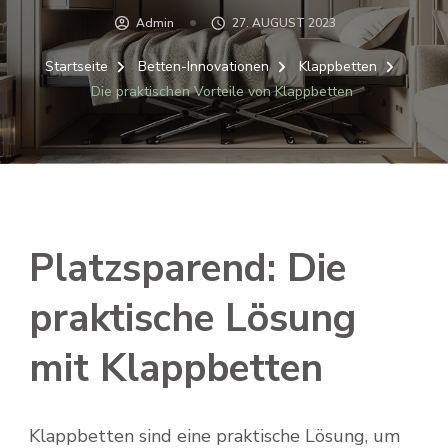
Admin
27. AUGUST 2023
Startseite
Betten-Innovationen
Klappbetten
Die praktischen Vorteile von Klappbetten
Platzsparend: Die
praktische Lösung
mit Klappbetten
Klappbetten sind eine praktische Lösung, um