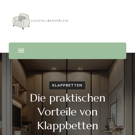
Cocktailbarverleih
KLAPPBETTEN
Die praktischen
Vorteile von
Klappbetten