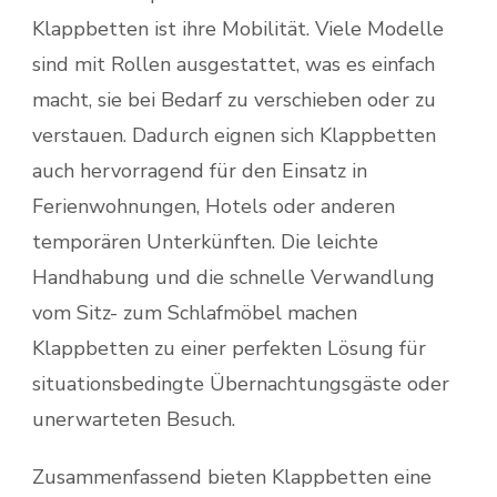
Klappbetten ist ihre Mobilität. Viele Modelle
sind mit Rollen ausgestattet, was es einfach
macht, sie bei Bedarf zu verschieben oder zu
verstauen. Dadurch eignen sich Klappbetten
auch hervorragend für den Einsatz in
Ferienwohnungen, Hotels oder anderen
temporären Unterkünften. Die leichte
Handhabung und die schnelle Verwandlung
vom Sitz- zum Schlafmöbel machen
Klappbetten zu einer perfekten Lösung für
situationsbedingte Übernachtungsgäste oder
unerwarteten Besuch.
Zusammenfassend bieten Klappbetten eine