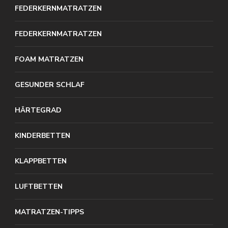
FEDERKERNMATRATZEN
FEDERKERNMATRATZEN
FOAM MATRATZEN
GESUNDER SCHLAF
HÄRTEGRAD
KINDERBETTEN
KLAPPBETTEN
LUFTBETTEN
MATRATZEN-TIPPS