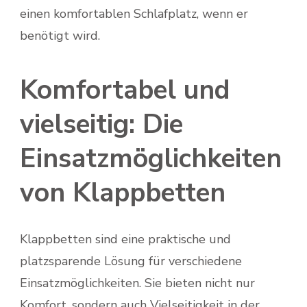
einen komfortablen Schlafplatz, wenn er
benötigt wird.
Komfortabel und
vielseitig: Die
Einsatzmöglichkeiten
von Klappbetten
Klappbetten sind eine praktische und
platzsparende Lösung für verschiedene
Einsatzmöglichkeiten. Sie bieten nicht nur
Komfort, sondern auch Vielseitigkeit in der