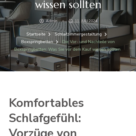
wissen sollten
Admin
11. JULI 2024
Startseite
Schlafzimmergestaltung
Boxspringbetten
Die Vor- und Nachteile von
Boxspringbetten: Was Sie vor dem Kauf wissen sollten
Komfortables
Schlafgefühl:
Vorzüge von