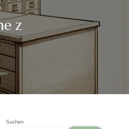
ne z
i
dami
Suchen