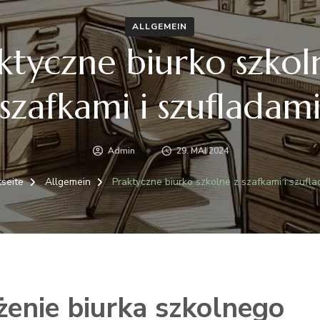
ALLGEMEIN
ktyczne biurko szkol
szafkami i szufladam
Admin
29. MAI 2024
tseite
Allgemein
Praktyczne biurko szkolne z szafkami i szufla
nie biurka szkolnego