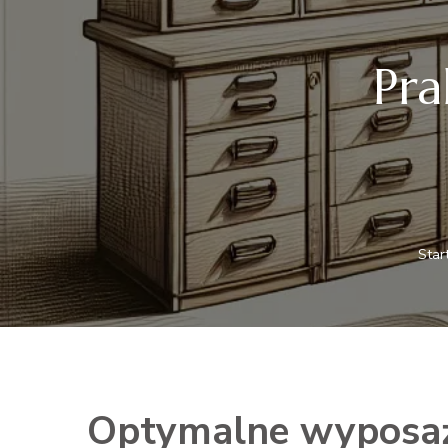
Pra
Star
Optymalne wyposaże