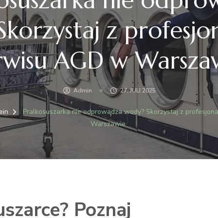
korzystaj z profesj
rwisu AGD w Warsza
Admin
27. JULI 2025
ein
Pralkosuszarka nie odprowadza wody? Skorzystaj z profesjo
Warszawie
uszarce? Poznaj