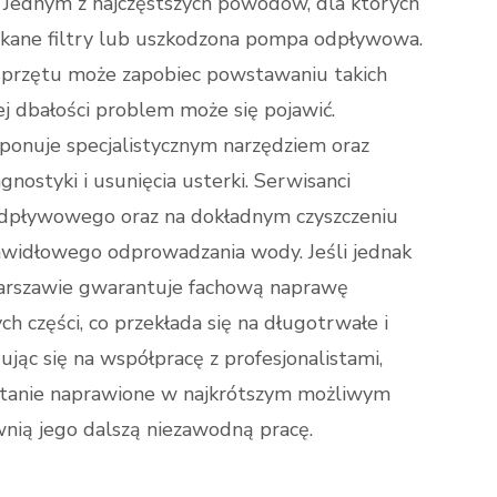
 Jednym z najczęstszych powodów, dla których
tkane filtry lub uszkodzona pompa odpływowa.
sprzętu może zapobiec powstawaniu takich
j dbałości problem może się pojawić.
onuje specjalistycznym narzędziem oraz
ostyki i usunięcia usterki. Serwisanci
 odpływowego oraz na dokładnym czyszczeniu
rawidłowego odprowadzania wody. Jeśli jednak
Warszawie gwarantuje fachową naprawę
h części, co przekłada się na długotrwałe i
jąc się na współpracę z profesjonalistami,
stanie naprawione w najkrótszym możliwym
wnią jego dalszą niezawodną pracę.