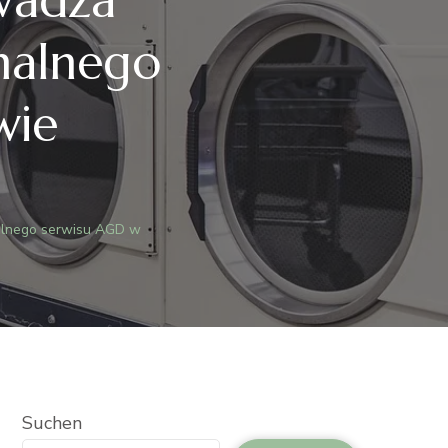
onalnego
wie
nalnego serwisu AGD w
Suchen