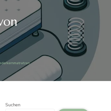
 von
Federkernmatratzen
Suchen