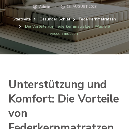
Admin
15. AUGUST 2023
Startseite
Gesunder Schlaf
Federkernmatratzen
Die Vorteile von Federkernmatratzen: Was Sie
wissen müssen
Unterstützung und
Komfort: Die Vorteile
von
Federkernmatratzen