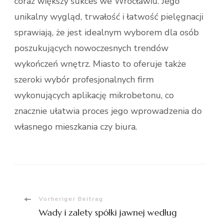
coraz większy sukces we Wrocławiu. Jego
unikalny wygląd, trwałość i łatwość pielęgnacji
sprawiają, że jest idealnym wyborem dla osób
poszukujących nowoczesnych trendów
wykończeń wnętrz. Miasto to oferuje także
szeroki wybór profesjonalnych firm
wykonujących aplikację mikrobetonu, co
znacznie ułatwia proces jego wprowadzenia do
własnego mieszkania czy biura.
Beitragsnavigation
Vorheriger Beitrag
Wady i zalety spółki jawnej według