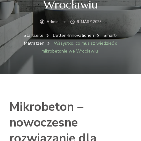
Wrocławiu
Admin
9. MÄRZ 2025
Startseite
Betten-Innovationen
Smart-
Matratzen
Wszystko, co musisz wiedzieć o
mikrobetonie we Wrocławiu
Mikrobeton –
nowoczesne
rozwiązanie dla