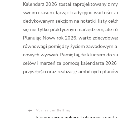
Kalendarz 2026 został zaprojektowany z myś
swoim czasem, łącząc tradycyjne wartości z
dedykowanym sekcjom na notatki, listy celó
się nie tylko praktycznym narzędziem, ale ró
Planując Nowy rok 2026, warto zdecydować 
równowagi pomiędzy życiem zawodowym a 
nowych wyzwań. Pamiętaj, że kluczem do su
celów i marzeń za pomocą kalendarza 2026 
przyszłości oraz realizację ambitnych planów
Beitragsnavigation
Vorheriger Beitrag
Nowoczesne hokery i glamour krzesła