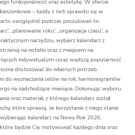
go funkcjonalność oraz estetykę. W ofercie
 kieszonkowe – każdy z nich sprawdzi się w
warto uwzględnić podczas poszukiwań to:
z“, „planowanie roku“, „organizacja czasu“, a
 praktycznym narzędziu, wybierz kalendarz z
rzenią na notatki oraz z miejscem na
niących indywidualizm coraz większą popularność
 można dostosować do własnych potrzeb.
mi do wyznaczania celów na rok, harmonogramów
nergii na nadchodzące miesiące. Dokonując wyboru,
ia oraz materiał, z którego kalendarz został
chy, które sprawią, że korzystanie z niego stanie
, wybierając kalendarz na Nowy Rok 2026,
, które będzie Cię motywować każdego dnia oraz