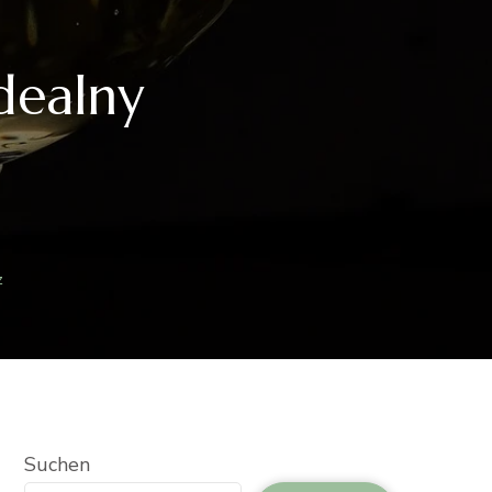
dealny
z
Suchen