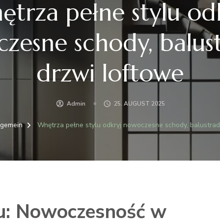
trza pełne stylu od
zesne schody, balust
drzwi loftowe
Admin
25. AUGUST 2025
lgemein
Wnętrza pełne stylu odkryj nowoczesne schody, balustrad
u: Nowoczesność w